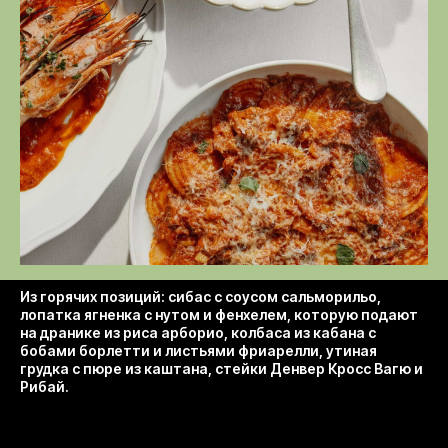
Из горячих позиций: сибас с соусом сальморильо,
лопатка ягненка с нутом и фенхелем, которую подают
на дранике из риса арборио, колбаса из кабана с
бобами борлетти и листьями фриарелли, утиная
грудка с пюре из каштана, стейки Денвер Кросс Вагю и
Рибай.