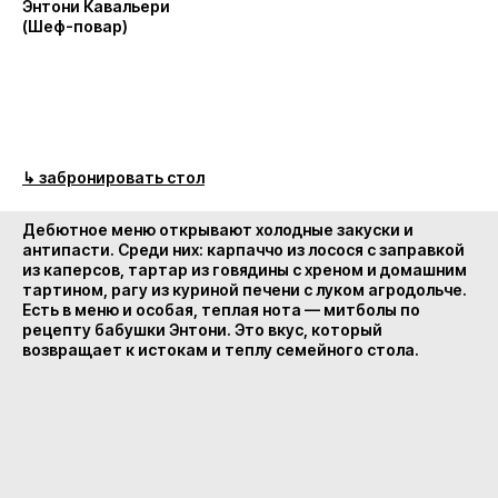
Энтони Кавальери
(Шеф-повар)
↳ забронировать стол
Дебютное меню открывают холодные закуски и
антипасти. Среди них: карпаччо из лосося с заправкой
из каперсов, тартар из говядины с хреном и домашним
тартином, рагу из куриной печени с луком агродольче.
Есть в меню и особая, теплая нота — митболы по
рецепту бабушки Энтони. Это вкус, который
возвращает к истокам и теплу семейного стола.